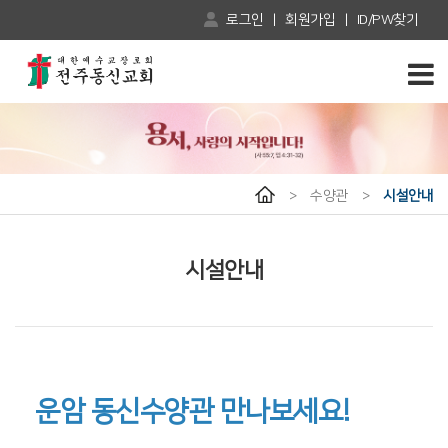
로그인
|
회원가입
|
ID/PW찾기
>
수양관
>
시설안내
시설안내
운암 동신수양관 만나보세요!