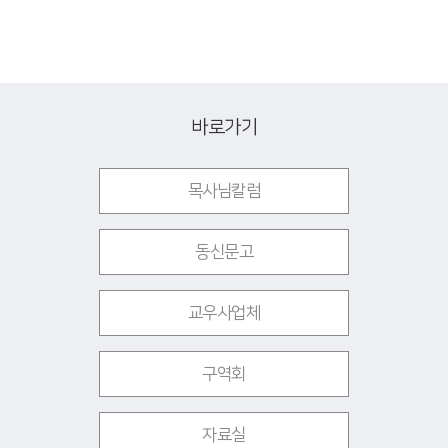
바로가기
목사님칼럼
동신문고
교우사업체
구역회
자료실