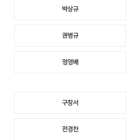
박상규
권병규
정영배
구창서
전경찬