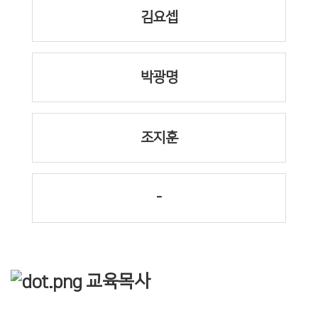
김요셉
박광명
조지훈
-
교육목사