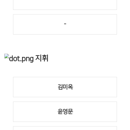
-
지휘
김미옥
윤영문