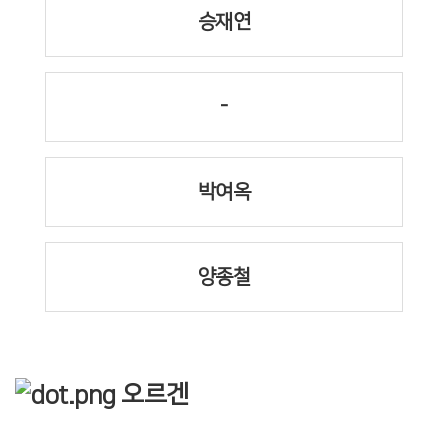
승재연
-
박여옥
양종철
오르겐