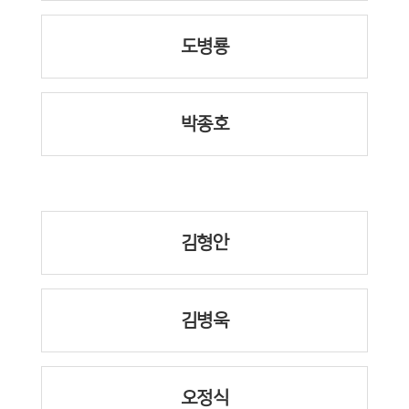
도병룡
박종호
김형안
김병욱
오정식