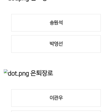
송원석
박영선
은퇴장로
이관우