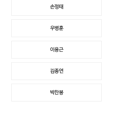
손정태
우병훈
이용근
김종연
박찬봉