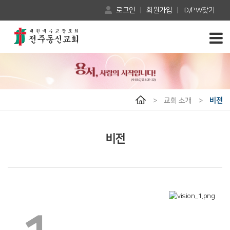
로그인
|
회원가입
|
ID/PW찾기
>
교회 소개
>
비전
비전