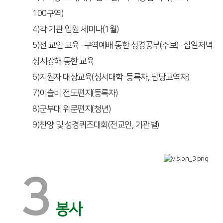
100구역)
4)각 기관 임원 세미나(1월)
5)전 교인 교육 -구역예배 통한 성경공부(주보) -삼일저녁
성서강해 통한 교육
6)지원자 대상교육(성서대학-등록자, 담당교역자)
7)이슬비 전도편지(등록자)
8)군부대 위문편지(청년)
9)찬양 및 성경퀴즈대회(전교인, 기관별)
3
봉사