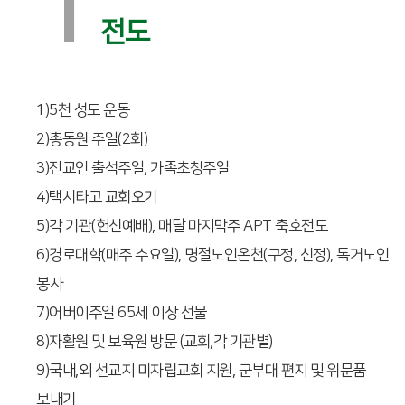
1
전도
1)5천 성도 운동
2)총동원 주일(2회)
3)전교인 출석주일, 가족초청주일
4)택시타고 교회오기
5)각 기관(헌신예배), 매달 마지막주 APT 축호전도
6)경로대학(매주 수요일), 명절노인온천(구정, 신정), 독거노인
봉사
7)어버이주일 65세 이상 선물
8)자활원 및 보육원 방문 (교회,각 기관별)
9)국내,외 선교지 미자립교회 지원, 군부대 편지 및 위문품
보내기