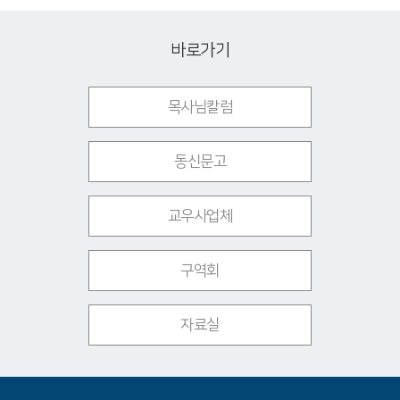
바로가기
목사님칼럼
동신문고
교우사업체
구역회
자료실