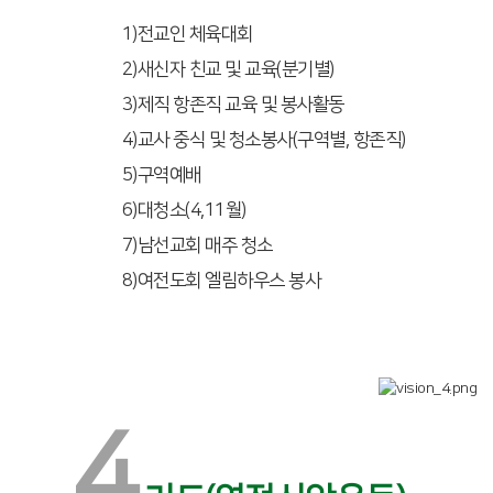
1)전교인 체육대회
2)새신자 친교 및 교육(분기별)
3)제직 항존직 교육 및 봉사활동
4)교사 중식 및 청소봉사(구역별, 항존직)
5)구역예배
6)대청소(4,11월)
7)남선교회 매주 청소
8)여전도회 엘림하우스 봉사
4