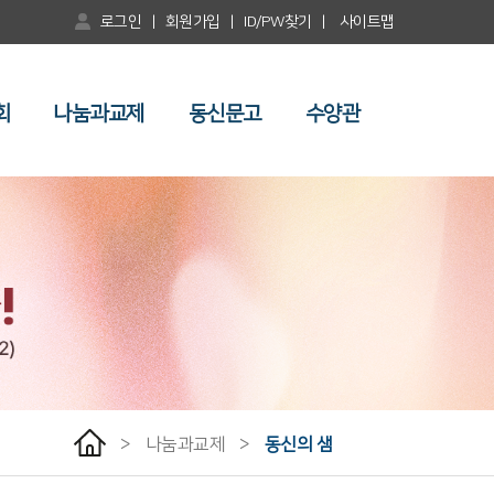
로그인
|
회원가입
|
ID/PW찾기
|
사이트맵
회
나눔과교제
동신문고
수양관
>
나눔과교제
>
동신의 샘