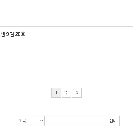
샘 9 권 28호
1
2
3
검색