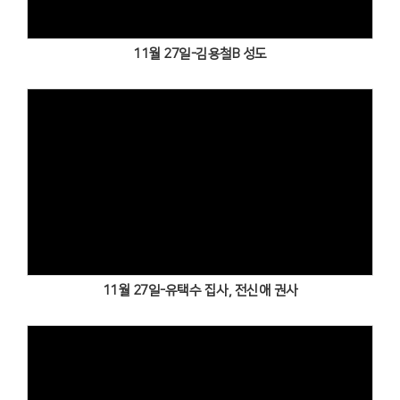
11월 27일-김용철B 성도
Views
11월 27일-유택수 집사, 전신애 권사