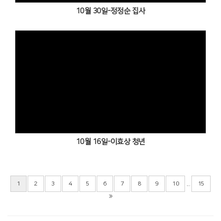
10월 30일-정정순 집사
Views
10월 16일-이효상 청년
...
1
2
3
4
5
6
7
8
9
10
15