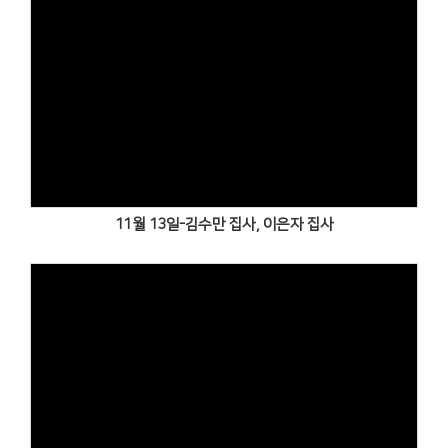
Views
11월 13일-김수만 집사, 이은자 집사
Views