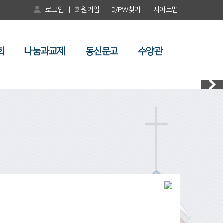
로그인
|
회원가입
|
ID/PW찾기
|
사이트맵
회
나눔과교제
동신문고
수양관