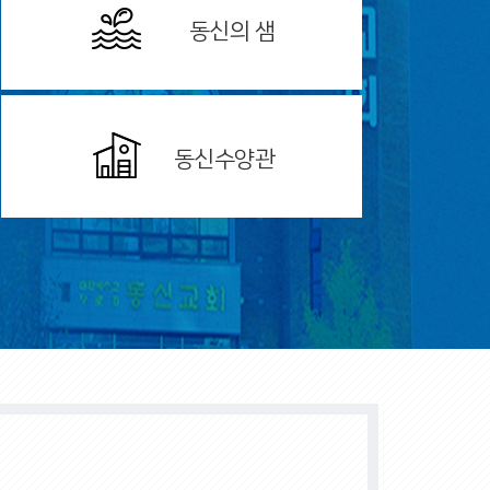
동신의 샘
동신수양관